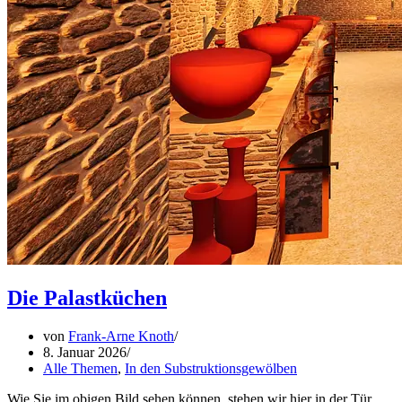
Die Palastküchen
von
Frank-Arne Knoth
8. Januar 2026
Alle Themen
,
In den Substruktionsgewölben
Wie Sie im obigen Bild sehen können, stehen wir hier in der Tür