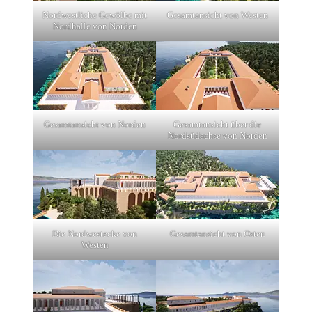
Nordwestliche Gewölbe mit
Gesamtansicht von Westen
Nordhalle von Norden
Gesamtansicht von Norden
Gesamtansicht über die
Nordsüdachse von Norden
Die Nordwestecke von
Gesamtansicht von Osten
Westen