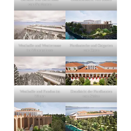
von Nordosten
Westhalle und Westterrasse
Nordostecke und Ostgarten
im Winterschnee
von Osten
Westhalle und Fundus im
Draufsicht der Nordbauten
Winter
von Süden