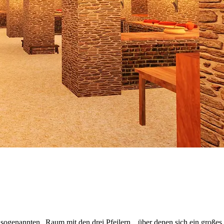
 sogenannten „Raum mit den drei Pfeilern„, über denen sich ein großes