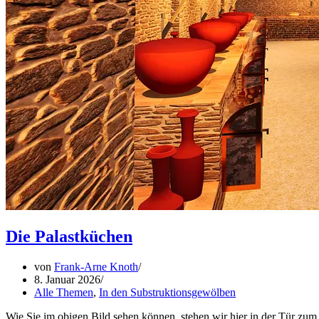
Die Palastküchen
von
Frank-Arne Knoth
8. Januar 2026
Alle Themen
,
In den Substruktionsgewölben
Wie Sie im obigen Bild sehen können, stehen wir hier in der Tür zum