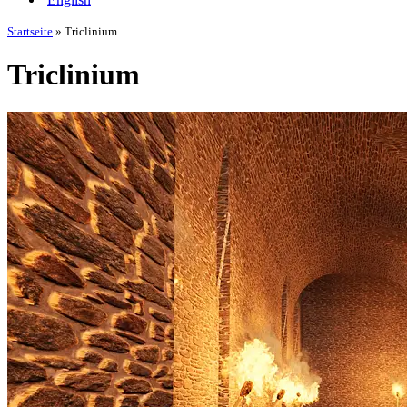
Startseite
»
Triclinium
Triclinium