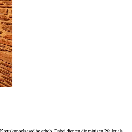
 Kreuzkuppelgewölbe erhob. Dabei dienten die mittigen Pfeiler als