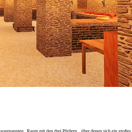
 sogenannten „Raum mit den drei Pfeilern„, über denen sich ein großes