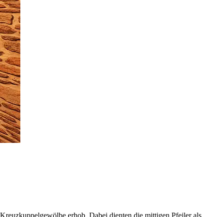
 Kreuzkuppelgewölbe erhob. Dabei dienten die mittigen Pfeiler als