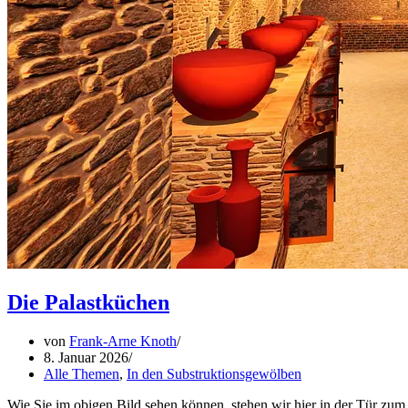
Die Palastküchen
von
Frank-Arne Knoth
8. Januar 2026
Alle Themen
,
In den Substruktionsgewölben
Wie Sie im obigen Bild sehen können, stehen wir hier in der Tür zum