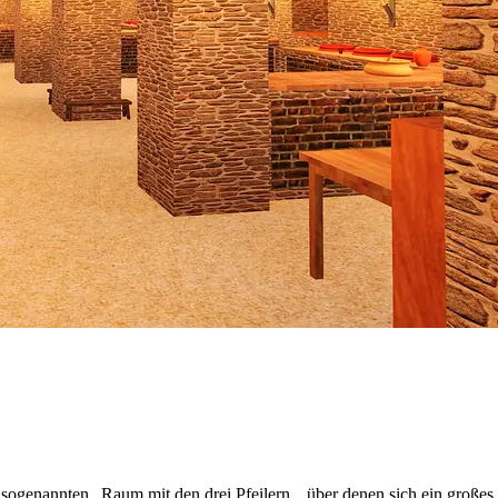
 sogenannten „Raum mit den drei Pfeilern„, über denen sich ein großes