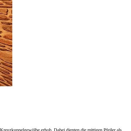
 Kreuzkuppelgewölbe erhob. Dabei dienten die mittigen Pfeiler als