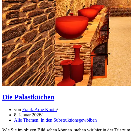
Die Palastküchen
von
Frank-Arne Knoth
8. Januar 2026
Alle Themen
,
In den Substruktionsgewölben
Wie Sie im obigen Bild sehen können, stehen wir hier in der Tür zum