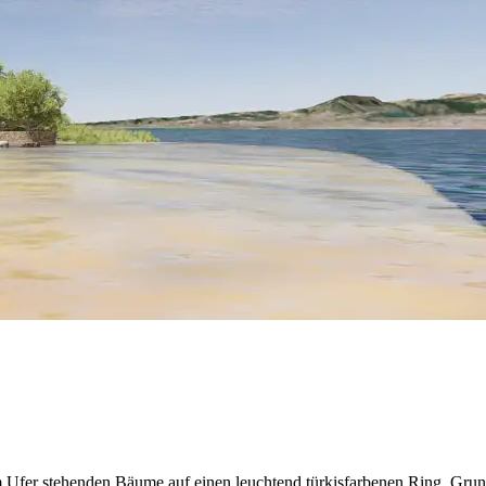
Ufer stehenden Bäume auf einen leuchtend türkisfarbenen Ring. Grund f