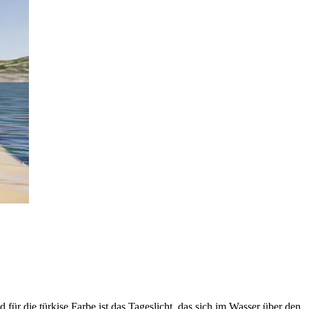
ür die türkise Farbe ist das Tageslicht, das sich im Wasser über den