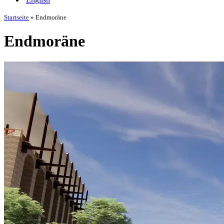
Startseite
»
Endmoräne
Endmoräne