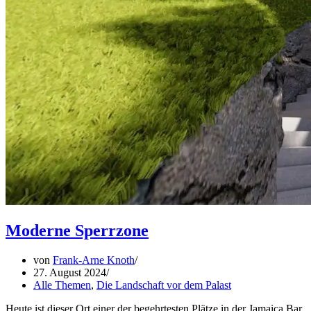
Moderne Sperrzone
von
Frank-Arne Knoth
27. August 2024
Alle Themen
,
Die Landschaft vor dem Palast
Heute ist dieser Ort einer der begehrtesten Plätze in der Jamaica Bar.