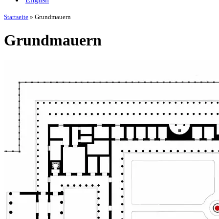
Startseite
»
Grundmauern
Grundmauern