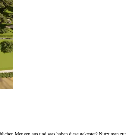
sächlichen Mengen aus und was haben diese gekostet? Nutzt man zur